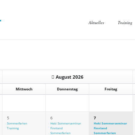
Navigation
Aktuelles
Training
überspringen
August 2026
Mittwoch
Donnerstag
Freitag
5
6
7
Sommerferien
Heki Sommerseminar
Heki Sommerseminar
Training
Finnland
Finnland
Sommerferien
Sommerferien